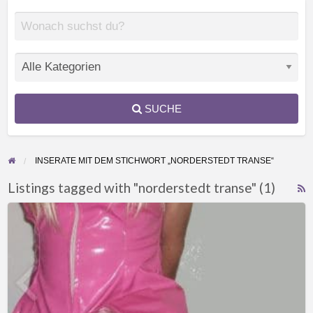
SUCHE
INSERATE MIT DEM STICHWORT „NORDERSTEDT TRANSE“
Listings tagged with "norderstedt transe" (1)
F
Wer
f
erzieht
a
und
t
bildet
n
mich
t
zu