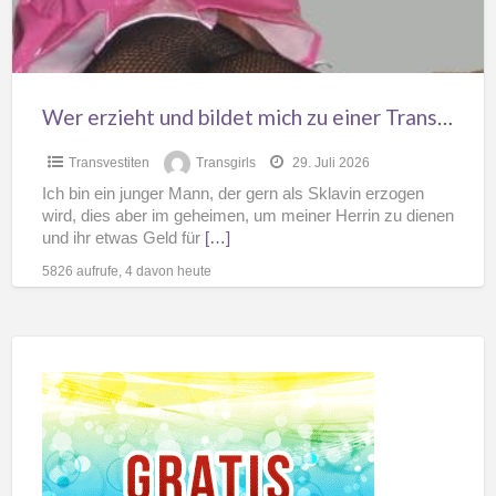
einer
Transen
Schlampe
aus?
Wer erzieht und bildet mich zu einer Transen Schlampe aus?
Transvestiten
Transgirls
29. Juli 2026
Ich bin ein junger Mann, der gern als Sklavin erzogen
wird, dies aber im geheimen, um meiner Herrin zu dienen
und ihr etwas Geld für
[…]
5826 aufrufe, 4 davon heute